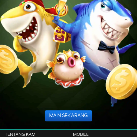
MAIN SEKARANG
TENTANG KAMI
MOBILE