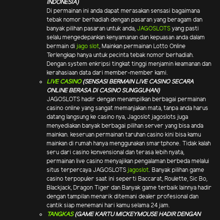
INDONESIA)
Di permainan ini anda dapat merasakan sensasi bagaimana
tebak nomor berhadiah dengan pasaran yang beragam dan
banyak pilihan pasaran untuk anda,
JAGOSLOTS
yang pasti
selalu mengedepankan kenyamanan dan kepuasan anda dalam
bermain di
jago slot
, Mainkan permainan Lotto Online
Terlengkap hanya untuk pecinta tebak nomor berhadiah.
Dengan system enkripsi tingkat tinggi menjamin keamanan dan
kerahasiaan data dari member-member kami.
LIVE CASINO
(SENSASI BERMAIN LIVE CASINO SECARA
ONLINE BERASA DI CASINO SUNGGUHAN)
JAGOSLOTS hadir dengan menampilkan berbagai permainan
casino online yang sangat memanjakan mata, tanpa anda harus
datang langsung ke casino nya, Jagoslot jagoslots juga
menyediakan banyak berbagai pilihan server yang bisa anda
mainkan. keseruan permainan taruhan casino kini bisa kamu
mainkan di rumah hanya menggunakan smartphone. Tidak kalah
seru dari casino konvensional dan terasa lebih nyata,
permainan live casino menyajikan pengalaman berbeda melalui
situs terpercaya JAGOSLOTS
jagoslot
. Banyak pilihan game
casino terpopuler saat ini seperti Baccarat, Roulette, Sic Bo,
Blackjack, Dragon Tiger dan Banyak game terbaik lainnya hadir
dengan tampilan menarik ditemani dealer profesional dan
cantik siap menemani hari kamu selama 24 jam.
TANGKAS
(GAME KARTU MICKEYMOUSE HADIR DENGAN