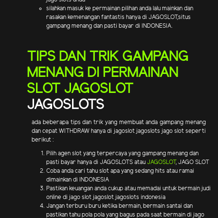
silahkan masuk ke permainan pilihan anda lalu mainkan dan
rasakan kemenangan fantastis hanya di JAGOSLOT,situs
gampang menang dan pasti bayar di INDONESIA.
TIPS DAN TRIK GAMPANG
MENANG DI PERMAINAN
SLOT JAGOSLOT
JAGOSLOTS
ada beberapa tips dan trik yang membuat anda gampang menang
dan cepat WITHDRAW hanya di jagoslot jagoslots jago slot seperti
berikut :
Pilih agen slot yang terpercaya yang gampang menang dan
pasti bayar hanya di JAGOSLOTS atau
JAGOSLOT
, JAGO SLOT
Coba anda cari tahu slot apa yang sedang hits atau ramai
dimainkan di INDONESIA
Pastikan keuangan anda cukup atau memadai untuk bermain judi
online di jago slot jagoslot jagoslots indonesia
Jangan terburu buru ketika bermain, bermain santai dan
pastikan tahu pola pola yang bagus pada saat bermain di jago