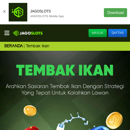
×
JAGOSLOTS
Download
JAGOSLOTS Mobile App
MASUK
DAFTAR
Tembak Ikan
BERANDA