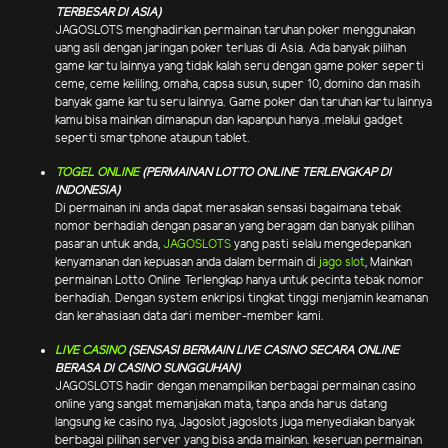
TERBESAR DI ASIA)
JAGOSLOTS menghadirkan permainan taruhan poker menggunakan
uang asli dengan jaringan poker terluas di Asia. Ada banyak pilihan
game kartu lainnya yang tidak kalah seru dengan game poker seperti
ceme, ceme keliling, omaha, capsa susun, super 10, domino dan masih
banyak game kartu seru lainnya. Game poker dan taruhan kartu lainnya
kamu bisa mainkan dimanapun dan kapanpun hanya .melalui gadget
seperti smartphone ataupun tablet.
TOGEL ONLINE
(PERMAINAN LOTTO ONLINE TERLENGKAP DI
INDONESIA)
Di permainan ini anda dapat merasakan sensasi bagaimana tebak
nomor berhadiah dengan pasaran yang beragam dan banyak pilihan
pasaran untuk anda,
JAGOSLOTS
yang pasti selalu mengedepankan
kenyamanan dan kepuasan anda dalam bermain di
jago slot
, Mainkan
permainan Lotto Online Terlengkap hanya untuk pecinta tebak nomor
berhadiah. Dengan system enkripsi tingkat tinggi menjamin keamanan
dan kerahasiaan data dari member-member kami.
LIVE CASINO
(SENSASI BERMAIN LIVE CASINO SECARA ONLINE
BERASA DI CASINO SUNGGUHAN)
JAGOSLOTS hadir dengan menampilkan berbagai permainan casino
online yang sangat memanjakan mata, tanpa anda harus datang
langsung ke casino nya, Jagoslot jagoslots juga menyediakan banyak
berbagai pilihan server yang bisa anda mainkan. keseruan permainan