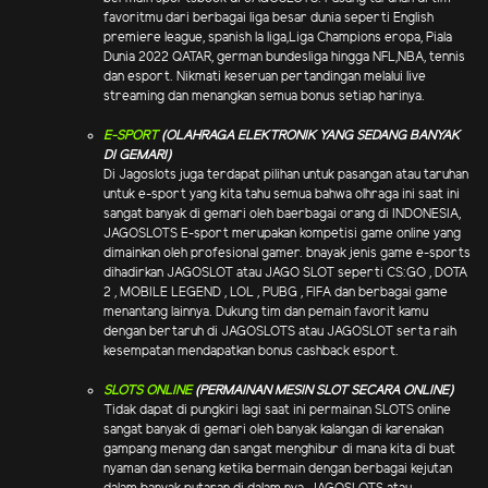
favoritmu dari berbagai liga besar dunia seperti English
premiere league, spanish la liga,Liga Champions eropa, Piala
Dunia 2022 QATAR, german bundesliga hingga NFL,NBA, tennis
dan esport. Nikmati keseruan pertandingan melalui live
streaming dan menangkan semua bonus setiap harinya.
E-SPORT
(OLAHRAGA ELEKTRONIK YANG SEDANG BANYAK
DI GEMARI)
Di Jagoslots juga terdapat pilihan untuk pasangan atau taruhan
untuk e-sport yang kita tahu semua bahwa olhraga ini saat ini
sangat banyak di gemari oleh baerbagai orang di INDONESIA,
JAGOSLOTS E-sport merupakan kompetisi game online yang
dimainkan oleh profesional gamer. bnayak jenis game e-sports
dihadirkan JAGOSLOT atau JAGO SLOT seperti CS:GO , DOTA
2 , MOBILE LEGEND , LOL , PUBG , FIFA dan berbagai game
menantang lainnya. Dukung tim dan pemain favorit kamu
dengan bertaruh di JAGOSLOTS atau JAGOSLOT serta raih
kesempatan mendapatkan bonus cashback esport.
SLOTS ONLINE
(PERMAINAN MESIN SLOT SECARA ONLINE)
Tidak dapat di pungkiri lagi saat ini permainan SLOTS online
sangat banyak di gemari oleh banyak kalangan di karenakan
gampang menang dan sangat menghibur di mana kita di buat
nyaman dan senang ketika bermain dengan berbagai kejutan