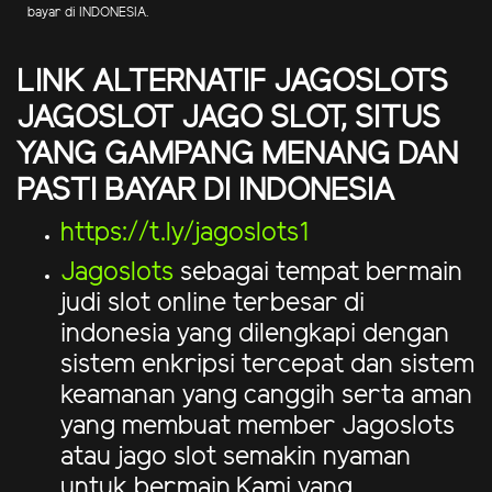
bayar di INDONESIA.
LINK ALTERNATIF JAGOSLOTS
JAGOSLOT JAGO SLOT, SITUS
YANG GAMPANG MENANG DAN
PASTI BAYAR DI INDONESIA
https://t.ly/jagoslots1
Jagoslots
sebagai tempat bermain
judi slot online terbesar di
indonesia yang dilengkapi dengan
sistem enkripsi tercepat dan sistem
keamanan yang canggih serta aman
yang membuat member Jagoslots
atau jago slot semakin nyaman
untuk bermain.Kami yang