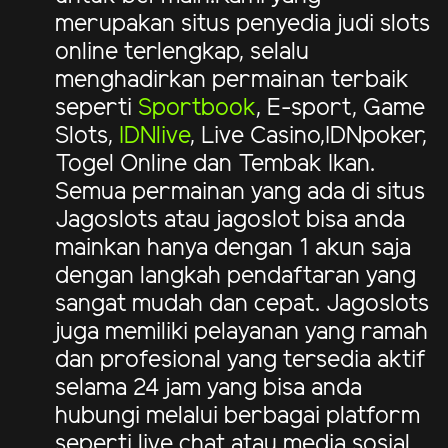
merupakan situs penyedia judi slots
online terlengkap, selalu
menghadirkan permainan terbaik
seperti
Sportbook
, E-sport, Game
Slots,
IDNlive
, Live Casino,IDNpoker,
Togel Online dan Tembak Ikan.
Semua permainan yang ada di situs
Jagoslots atau jagoslot bisa anda
mainkan hanya dengan 1 akun saja
dengan langkah pendaftaran yang
sangat mudah dan cepat. Jagoslots
juga memiliki pelayanan yang ramah
dan profesional yang tersedia aktif
selama 24 jam yang bisa anda
hubungi melalui berbagai platform
seperti live chat atau media sosial