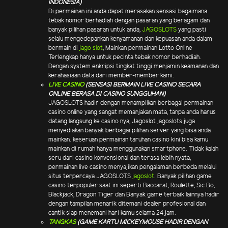
INDONESIA)
Di permainan ini anda dapat merasakan sensasi bagaimana
tebak nomor berhadiah dengan pasaran yang beragam dan
banyak pilihan pasaran untuk anda,
JAGOSLOTS
yang pasti
selalu mengedepankan kenyamanan dan kepuasan anda dalam
bermain di
jago slot
, Mainkan permainan Lotto Online
Terlengkap hanya untuk pecinta tebak nomor berhadiah.
Dengan system enkripsi tingkat tinggi menjamin keamanan dan
kerahasiaan data dari member-member kami.
LIVE CASINO
(SENSASI BERMAIN LIVE CASINO SECARA
ONLINE BERASA DI CASINO SUNGGUHAN)
JAGOSLOTS hadir dengan menampilkan berbagai permainan
casino online yang sangat memanjakan mata, tanpa anda harus
datang langsung ke casino nya, Jagoslot jagoslots juga
menyediakan banyak berbagai pilihan server yang bisa anda
mainkan. keseruan permainan taruhan casino kini bisa kamu
mainkan di rumah hanya menggunakan smartphone. Tidak kalah
seru dari casino konvensional dan terasa lebih nyata,
permainan live casino menyajikan pengalaman berbeda melalui
situs terpercaya JAGOSLOTS
jagoslot
. Banyak pilihan game
casino terpopuler saat ini seperti Baccarat, Roulette, Sic Bo,
Blackjack, Dragon Tiger dan Banyak game terbaik lainnya hadir
dengan tampilan menarik ditemani dealer profesional dan
cantik siap menemani hari kamu selama 24 jam.
TANGKAS
(GAME KARTU MICKEYMOUSE HADIR DENGAN