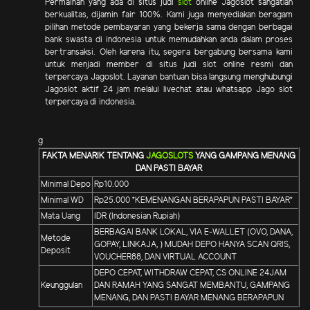
Permainan yang ada di situs judi
slot
online Jagoslot sangatlah
berkualitas, dijamin fair 100%. Kami juga menyediakan beragam
pilihan metode pembayaran yang bekerja sama dengan berbagai
bank swasta di indonesia untuk memudahkan anda dalam proses
bertransaksi. Oleh karena itu, segera bergabung bersama kami
untuk menjadi member di situs judi slot online resmi dan
terpercaya Jagoslot. Layanan bantuan bisa langsung menghubungi
Jagoslot aktif 24 jam melalui livechat atau whatsapp Jago slot
terpercaya di indonesia.
g
FAKTA MENARIK TENTANG
JAGOSLOTS
YANG GAMPANG MENANG
DAN PASTI BAYAR
Minimal Depo
Rp10.000
Minimal WD
Rp25.000 *KEMENANGAN BERAPAPUN PASTI BAYAR*
Mata Uang
IDR (Indonesian Rupiah)
BERBAGAI BANK LOKAL, VIA E-WALLET (OVO, DANA,
Metode
GOPAY, LINKAJA, ) MUDAH DEPO HANYA SCAN QRIS,
Deposit
VOUCHER88, DAN VIRTUAL ACCOUNT
DEPO CEPAT, WITHDRAW CEPAT, CS ONLINE 24JAM
Keunggulan
DAN RAMAH YANG SANGAT MEMBANTU, GAMPANG
MENANG, DAN PASTI BAYAR MENANG BERAPAPUN