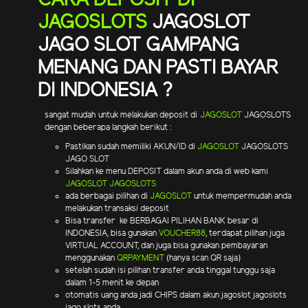
JAGOSLOTS
JAGOSLOT
JAGO SLOT GAMPANG
MENANG DAN PASTI BAYAR
DI INDONESIA ?
sangat mudah untuk melakukan deposit di
JAGOSLOT
JAGOSLOTS
dengan beberapa langkah berikut :
Pastikan sudah memiliki AKUN/ID di
JAGOSLOT
JAGOSLOTS
JAGO SLOT
Silahkan ke menu DEPOSIT dalam akun anda di web kami
JAGOSLOT
JAGOSLOTS
ada berbagai pilihan di
JAGOSLOT
untuk mempermudah anda
melakukan transaksi deposit
Bisa transfer ke BERBAGAI PILIHAN BANK besar di
INDONESIA, bisa gunakan
VOUCHER88
, terdapat pilihan juga
VIRTUAL ACCOUNT, dan juga bisa gunakan pembayaran
menggunakan
QRPAYMENT
(hanya scan QR saja)
setelah sudah isi pilihan transfer anda tinggal tunggu saja
dalam 1-5 menit ke depan
otomatis uang anda jadi CHIPS dalam akun jagoslot jagoslots
jago slots anda