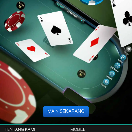
MAIN SEKARANG
TENTANG KAMI
MOBILE